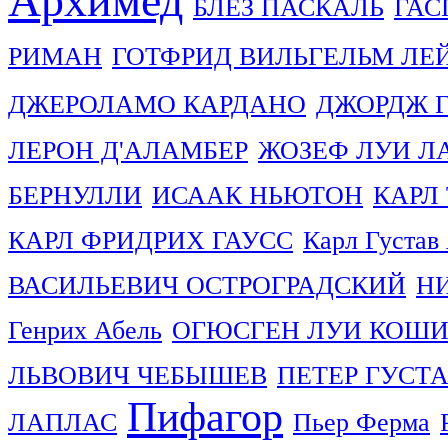
Архимед
БЛЕЗ ПАСКАЛЬ
ГАС
РИМАН
ГОТФРИД ВИЛЬГЕЛЬМ ЛЕ
ДЖЕРОЛАМО КАРДАНО
ДЖОРДЖ 
ЛЕРОН Д'АЛАМБЕР
ЖОЗЕФ ЛУИ Л
БЕРНУЛЛИ
ИСААК НЬЮТОН
КАРЛ
КАРЛ ФРИДРИХ ГАУСС
Карл Густав
ВАСИЛЬЕВИЧ ОСТРОГРАДСКИЙ
Н
Генрих Абель
ОГЮСГЕН ЛУИ КОШ
ЛЬВОВИЧ ЧЕБЫШЕВ
ПЕТЕР ГУСТ
Пифагор
ЛАПЛАС
Пьер Ферма