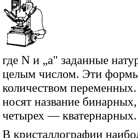
где N и „а" заданные нату
целым числом. Эти формы
количеством переменных.
носят название бинарных,
четырех — кватернарных.
В кристаллографии наибо